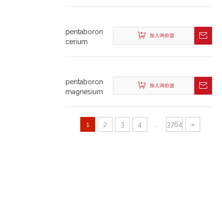
5-ium
tetrachlorozincate
(2:1)
pentaboron
加入询价篮
cerium
magnesium
decaoxide
pentaboron
加入询价篮
magnesium
terbium(3+)
decaoxide
1
2
3
4
...
3764
»