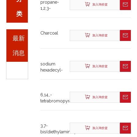
propane-
加入询价篮
1,2,3-
类
triyl
tridocosanoate
Charcoal
加入询价篮
最新
消息
sodium
加入询价篮
hexadecyl-
2,3(or
3,4)-
dimethylbenzenesulphonate
6,14,,-
加入询价篮
tetrabromopyranthrene-
8,16-
dione
3,7-
加入询价篮
bis(diethylamino)phenoxazin-