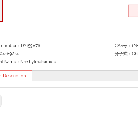
g number：
DY159876
CAS号：
12
04-892-4
分子式：
C6
al Name：
N-ethylmaleimide
t Description