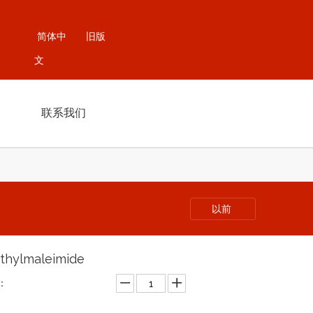
简体中
旧版
文
联系我们
以前
thylmaleimide
：