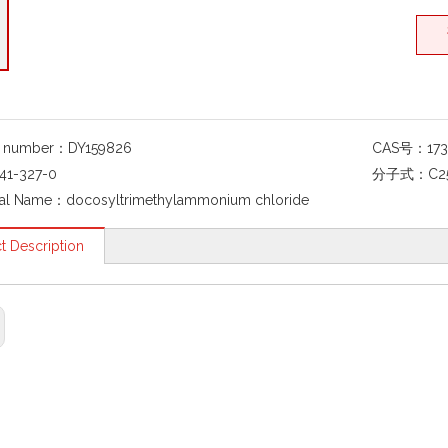
g number：
DY159826
CAS号：
17
41-327-0
分子式：
C2
al Name：
docosyltrimethylammonium chloride
t Description