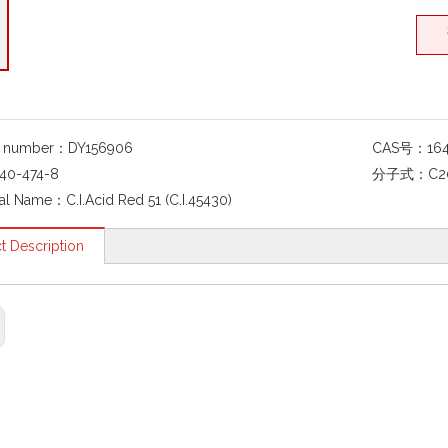
g number：
DY156906
CAS号：
16
40-474-8
分子式：
C2
al Name：
C.I.Acid Red 51 (C.I.45430)
t Description