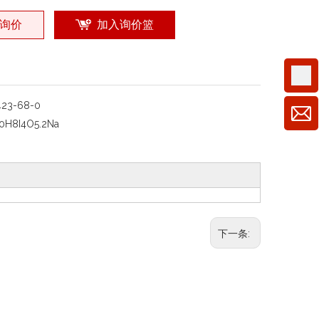
询价
加入询价篮
423-68-0
0H8I4O5.2Na
下一条: