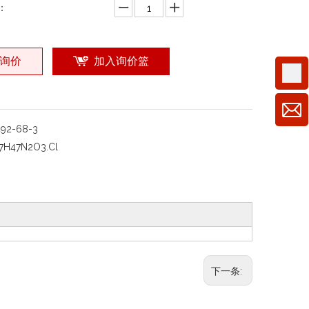
：
询价
加入询价篮
492-68-3
7H47N2O3.Cl
下一条: