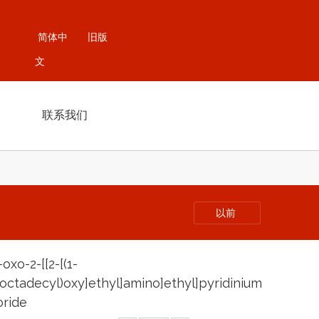
简体中
旧版
文
联系我们
以前
-oxo-2-[[2-[(1-
octadecyl)oxy]ethyl]amino]ethyl]pyridinium
oride