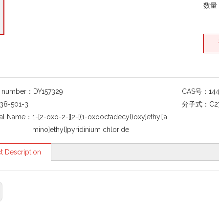
数量
g number：
DY157329
CAS号：
14
38-501-3
分子式：
C2
al Name：
1-[2-oxo-2-[[2-[(1-oxooctadecyl)oxy]ethyl]a
mino]ethyl]pyridinium chloride
t Description