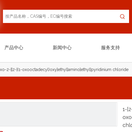
产品中心
新闻中心
服务支持
oxo-2-[[2-[(1-oxooctadecyl)oxy]ethyl]amino]ethyl]pyridinium chloride
1-[2
oxo
chl