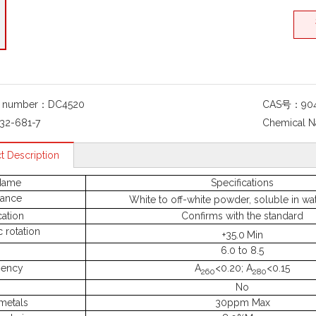
g number：
DC4520
CAS号：
90
32-681-7
Chemical 
t Description
Name
Specifications
ance
White to off-white powder, soluble in wat
cation
Confirms with the standard
c rotation
+35.0
Min
6.0 to 8.5
bency
A
<0.20;
A
<0.15
260
280
No
metals
30ppm Max