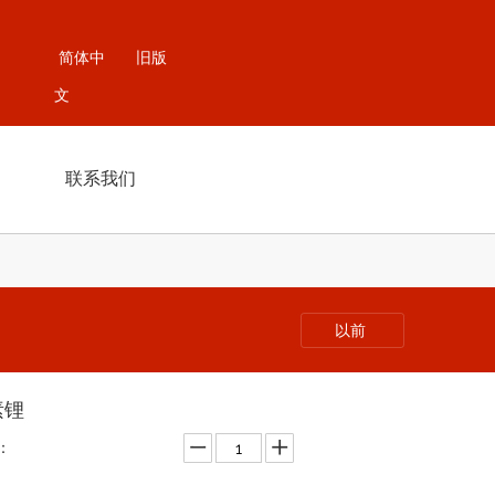
简体中
旧版
文
联系我们
以前
素锂
：