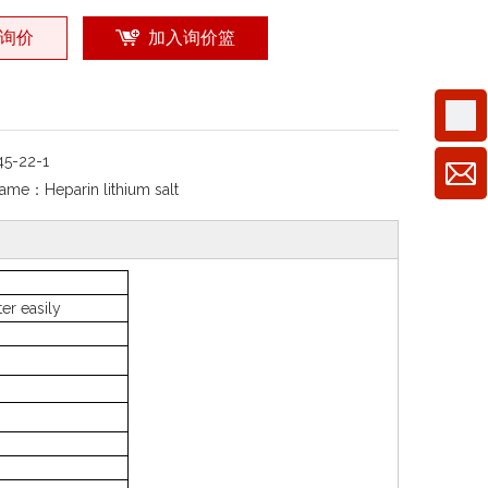
询价
加入询价篮
45-22-1
Name：
Heparin lithium salt
er easily