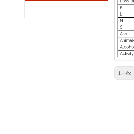
Loss o
K
Li
N
S
Ash
Animalc
Alcoho
Activity
上一条: