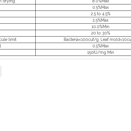
n drying
8.0%Max
0.5%Max
2.5 to 4.5%
2.5%Max
10.0%Min
20 to 30%
ule limit
Bacteria<100cuf/g;
Leaf mold<10cu
l
0.5%Max
150IU/mg Min