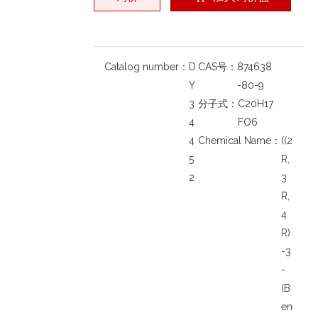
Catalog number：
D
CAS号：
874638
Y
-80-9
3
分子式：
C20H17
4
FO6
4
Chemical Name：
((2
5
R,
2
3
R,
4
R)
-3
-
(B
en