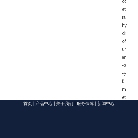
ot
et
ra
hy
dr
of
ur
an
-2
-y
l)
m
et
首页
|
产品中心
|
关于我们
|
服务保障
|
新闻中心
hy
l
b
en
z