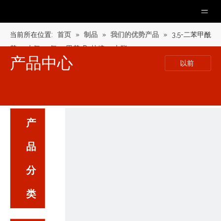
当前所在位置:
首页
»
制品
»
我们的优势产品
»
3,5-二苯甲酰
基-2-去氧-2-氟-2 甲基-D-核糖-γ-内酯
产品中心
以前
产
品
分
类