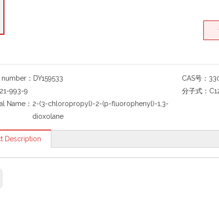
g number：
DY159533
CAS号：
33
21-993-9
分子式：
C1
al Name：
2-(3-chloropropyl)-2-(p-fluorophenyl)-1,3-
dioxolane
t Description