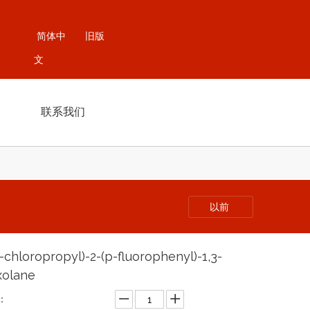
简体中
旧版
文
联系我们
以前
3-chloropropyl)-2-(p-fluorophenyl)-1,3-
xolane
：