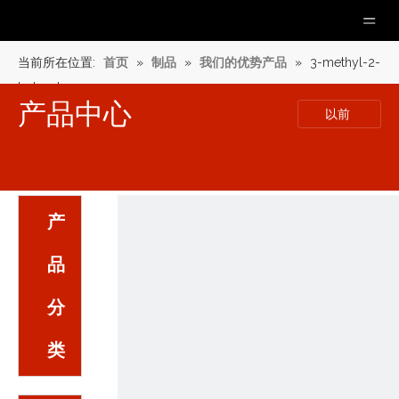
当前所在位置:
首页
»
制品
»
我们的优势产品
»
3-methyl-2-
butenal
产品中心
以前
产
品
分
类