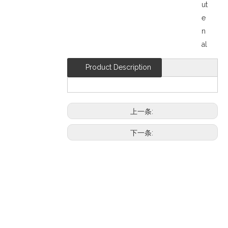
ut
e
n
al
Product Description
上一条:
下一条: