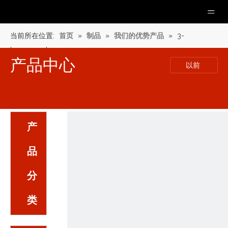
当前所在位置:
首页
»
制品
»
我们的优势产品
»
3-
bromopentane
产品中心
以前
产
品
分
类