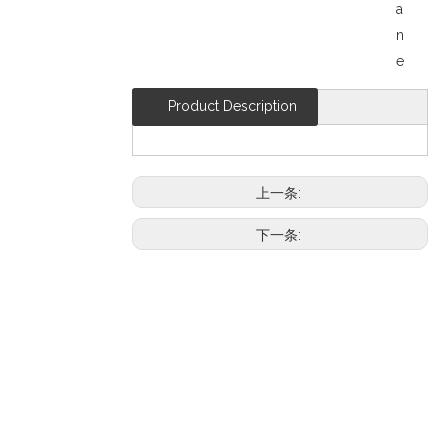
a
n
e
Product Description
上一条:
下一条: