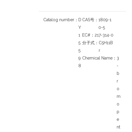
Catalog number：
D
CAS号：
1809-1
Y
0-5
1
EC#：
217-314-0
5
分子式：
C5H11B
5
r
9
Chemical Name：
3
8
-
b
r
o
m
o
p
e
nt