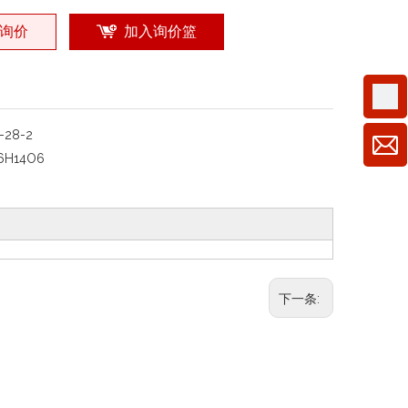
询价
加入询价篮
7-28-2
6H14O6
下一条: