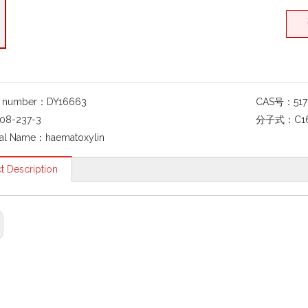
g number：
DY16663
CAS号：
51
08-237-3
分子式：
C1
al Name：
haematoxylin
t Description