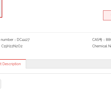
g number：
DC4427
CAS号：
88
：
C15H22N2O2
Chemical 
t Description