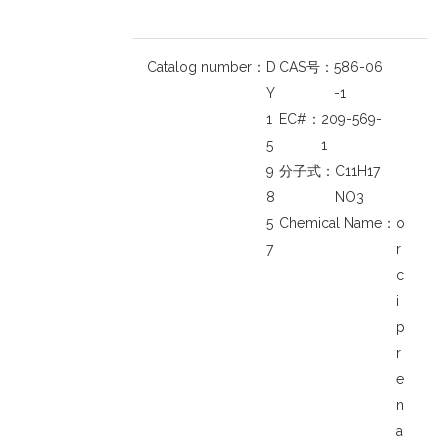
Catalog number：
D
CAS号：
586-06
Y
-1
1
EC#：
209-569-
5
1
9
分子式：
C11H17
8
NO3
5
Chemical Name：
o
7
r
c
i
p
r
e
n
a