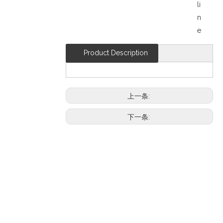
li
n
e
Product Description
上一条:
下一条: