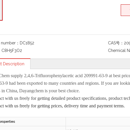
g number：
DC1852
CAS号：
20
：
C8H5F3O2
Chemical 
t Description
Chem
supply
2,4,6-Trifluorophenylacetic acid 209991-63-9
at best pri
63-9
had been exported to many countries and regions. If you are looki
,
s in China
Dayangchem is your best choice.
act with us freely for getting detailed product specifications, product
act with us freely for getting prices, delivery time and payment terms.
properties