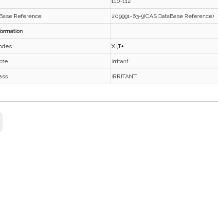
110-112
Base Reference
209991-63-9(CAS DataBase Reference)
formation
Codes
Xi,T+
ote
Irritant
ass
IRRITANT