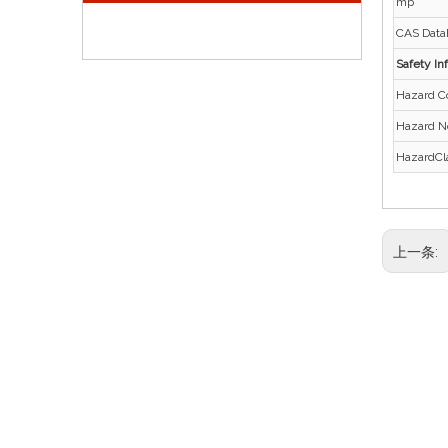
mp
CAS Data
Safety In
Hazard 
Hazard N
HazardCl
上一条: