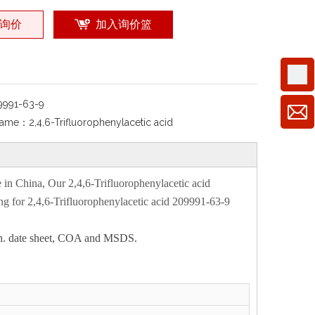
询价
加入询价篮
9991-63-9
Name：
2,4,6-Trifluorophenylacetic acid
ce in China, Our
2,4,6-Trifluorophenylacetic acid
ng for
2,4,6-Trifluorophenylacetic acid 209991-63-9
 tech. date sheet, COA and MSDS.