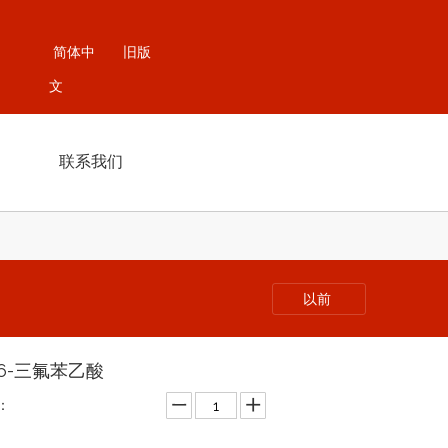
简体中
旧版
文
联系我们
以前
4,6-三氟苯乙酸
：