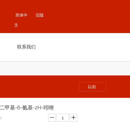
简体中
旧版
文
联系我们
以前
3-二甲基-6-氨基-2H-吲唑
：