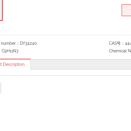
g number：
DY34240
CAS号：
44
：
C9H11N3
Chemical 
t Description