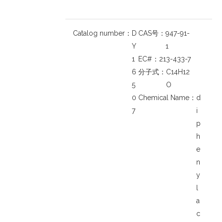
Catalog number：
D
CAS号：
947-91-
Y
1
1
EC#：
213-433-7
6
分子式：
C14H12
5
O
0
Chemical Name：
d
7
i
p
h
e
n
y
l
a
c