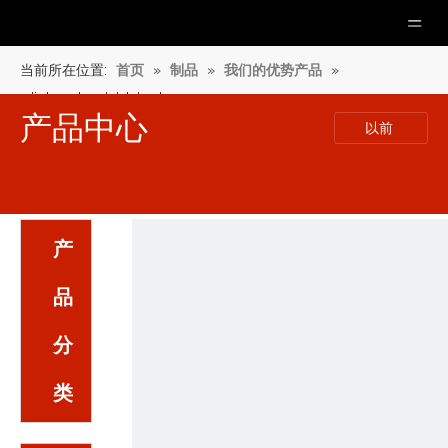
当前所在位置:
首页
»
制品
»
我们的优势产品
»
diphenylacetaldehyde
产品中心
以前
产
品
分
类