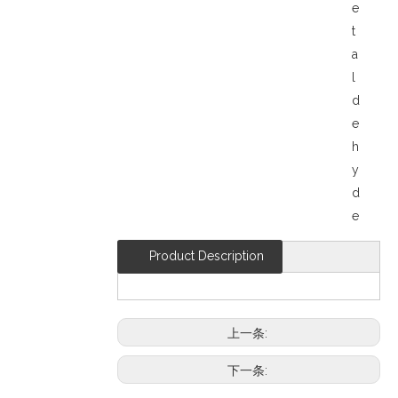
e
t
a
l
d
e
h
y
d
e
Product Description
上一条:
下一条: