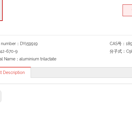
g number：
DY159919
CAS号：
18
42-670-9
分子式：
C9
al Name：
aluminium trilactate
t Description