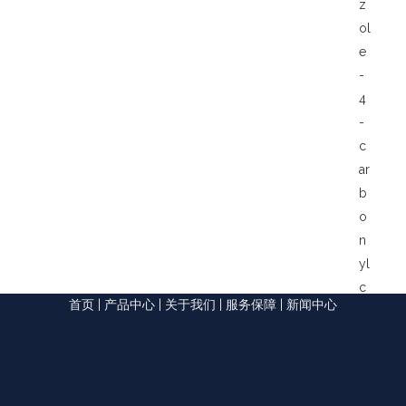
z
ol
e
-
4
-
c
ar
b
o
n
yl
c
首页
|
产品中心
|
关于我们
|
服务保障
|
新闻中心
hl
o
ri
d
e