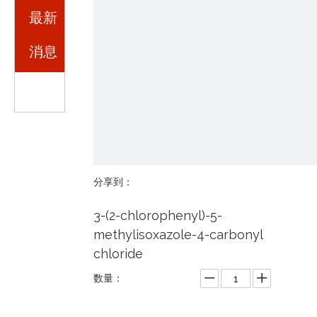
最新
消息
分享到：
3-(2-chlorophenyl)-5-
methylisoxazole-4-carbonyl
chloride
数量：