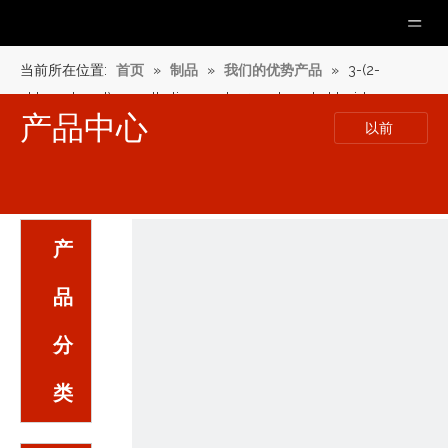
当前所在位置:
首页
»
制品
»
我们的优势产品
»
3-(2-
chlorophenyl)-5-methylisoxazole-4-carbonyl chloride
产品中心
以前
产
品
分
类