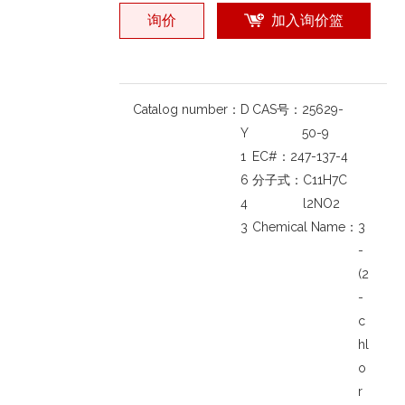
询价
加入询价篮
Catalog number：
D
CAS号：
25629-
Y
50-9
1
EC#：
247-137-4
6
分子式：
C11H7C
4
l2NO2
3
Chemical Name：
3
-
(2
-
c
hl
o
r