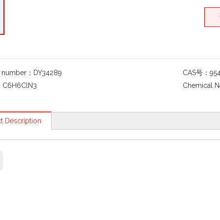
g number：
DY34289
CAS号：
95
：
C6H6ClN3
Chemical 
t Description