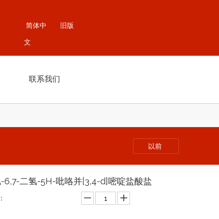
简体中
旧版
文
联系我们
以前
氯-6,7-二氢-5H-吡咯并[3,4-d]嘧啶盐酸盐
：