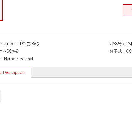
g number：
DY159885
CAS号：
12
04-683-8
分子式：
C8
al Name：
octanal
t Description