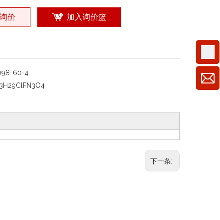
询价
加入询价篮
098-60-4
3H29ClFN3O4
下一条: