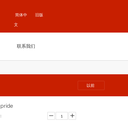
简体中
旧版
文
联系我们
以前
apride
：