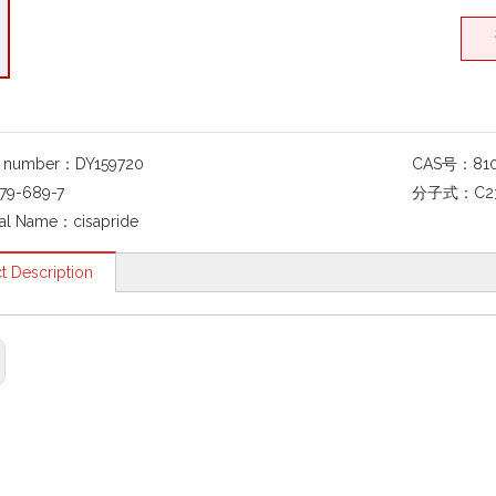
g number：
DY159720
CAS号：
81
79-689-7
分子式：
C2
al Name：
cisapride
t Description