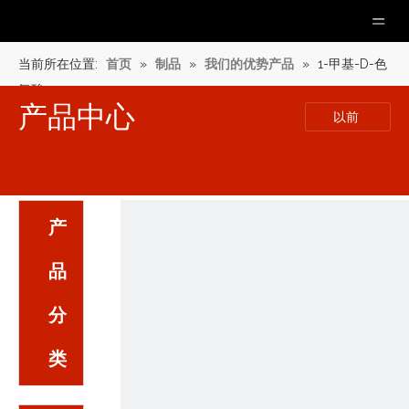
当前所在位置:
首页
»
制品
»
我们的优势产品
»
1-甲基-D-色
氨酸
产品中心
以前
产
品
分
类