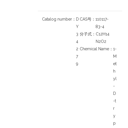
Catalog number：
D
CAS号：
110117-
Y
83-4
3
分子式：
C12H14
4
N2O2
2
Chemical Name：
1-
7
M
9
et
h
yl
-
D
-t
r
y
p