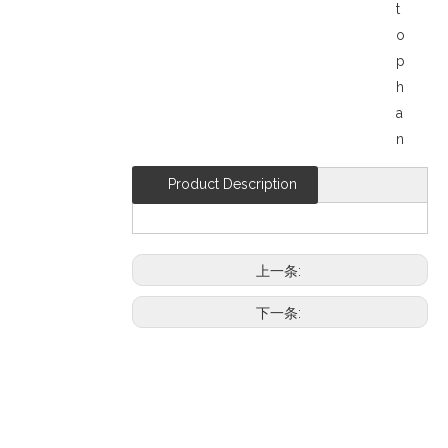
t
o
p
h
a
n
Product Description
上一条:
下一条: