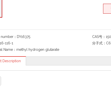
g number：
DY16375
CAS号：
150
16-116-1
分子式：
C6
al Name：
methyl hydrogen glutarate
t Description