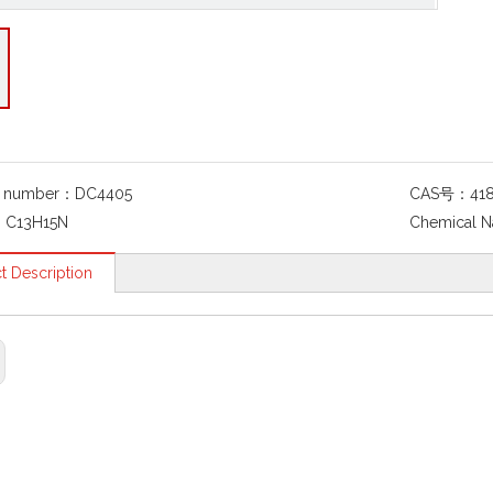
g number：
DC4405
CAS号：
41
：
C13H15N
Chemical 
t Description