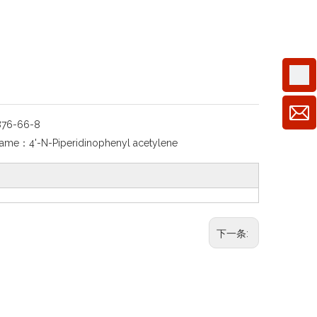
876-66-8
Name：
4'-N-Piperidinophenyl acetylene
下一条: