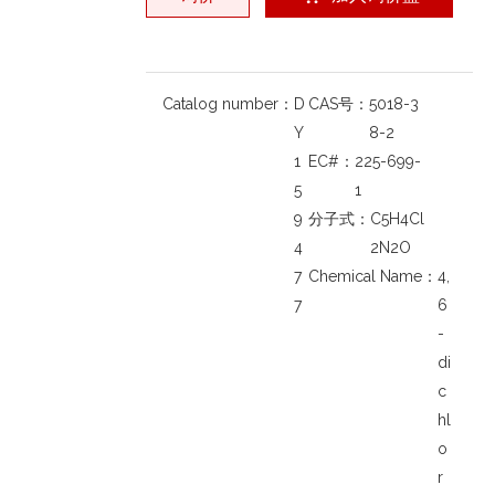
Catalog number：
D
CAS号：
5018-3
Y
8-2
1
EC#：
225-699-
5
1
9
分子式：
C5H4Cl
4
2N2O
7
Chemical Name：
4,
7
6
-
di
c
hl
o
r