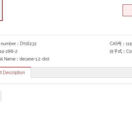
g number：
DY16232
CAS号：
11
14-288-2
分子式：
C1
al Name：
decane-1,2-diol
t Description