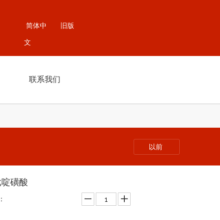
简体中
旧版
文
联系我们
以前
吡啶磺酸
：