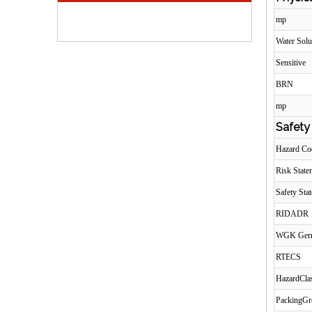
mp
Water Solu
Sensitive
BRN
mp
Safety
Hazard C
Risk Stat
Safety Sta
RIDADR
WGK Ger
RTECS
HazardCla
PackingG