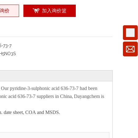
询价
加入询价篮
6-73-7
H5NO3S
, Our
pyridine-3-sulphonic acid 636-73-7
had been
,
onic acid 636-73-7
suppliers in China
Dayangchem is
 tech. date sheet, COA and MSDS.