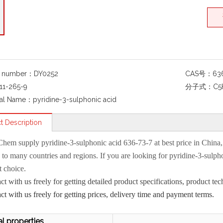
g number：
DY0252
CAS号：
63
11-265-9
分子式：
C5
al Name：
pyridine-3-sulphonic acid
t Description
Chem
supply
pyridine-3-sulphonic acid 636-73-7
at best price in China
 to many countries and regions. If you are looking for
pyridine-3-sulph
t choice.
act with us freely for getting detailed product specifications, product
act with us freely for getting prices, delivery time and payment terms.
l properties