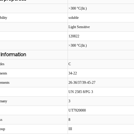
>300 °C(lit.)
bility
soluble
Light Sensitive
120822
>300 °C(lit.)
 Information
odes
C
ements
34-22
tements
26-36/37/39-45-27
UN 2585 8/PG 3
many
3
UT7920000
ss
8
roup
III