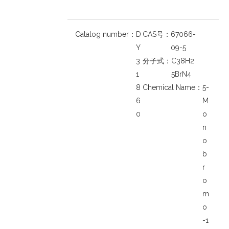
Catalog number：
D
CAS号：
67066-
Y
09-5
3
分子式：
C38H2
1
5BrN4
8
Chemical Name：
5-
6
M
0
o
n
o
b
r
o
m
o
-1