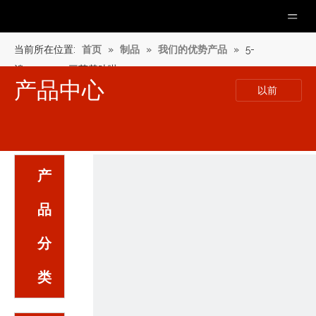
当前所在位置:
首页
»
制品
»
我们的优势产品
»
5-
溴-10,15,20-三苯基卟啉
产品中心
以前
产
品
分
类