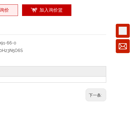
询价
加入询价篮
091-66-0
0H23N5O6S
下一条: