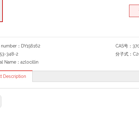
g number：
DY156162
CAS号：
37
53-348-2
分子式：
C2
al Name：
azlocillin
t Description