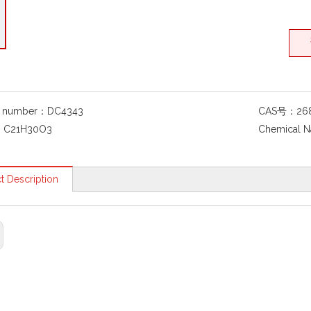
g number：
DC4343
CAS号：
26
：
C21H30O3
Chemical 
t Description