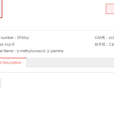
g number：
DY1612
CAS号：
10
14-013-6
分子式：
C4
al Name：
5-methylisoxazol-3-ylamine
t Description