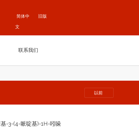
简体中
旧版
文
联系我们
以前
苯基-3-(4-哌啶基)-1H-吲哚