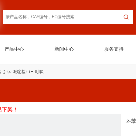
产品中心
新闻中心
服务支持
-3-(4-哌啶基)-1H-吲哚
已下架！
2-