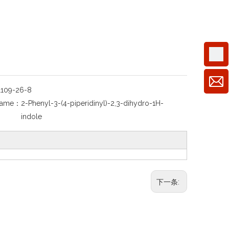
1109-26-8
Name：
2-Phenyl-3-(4-piperidinyl)-2,3-dihydro-1H-
indole
下一条: