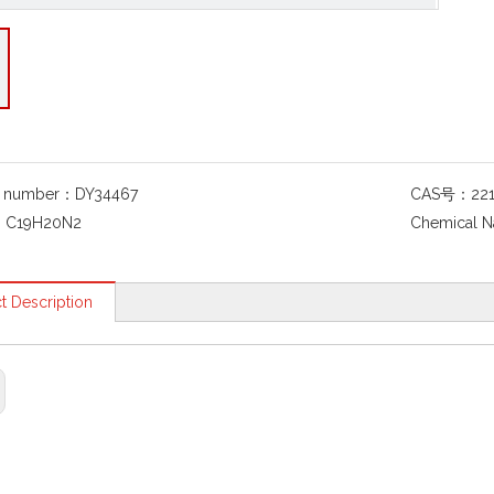
g number：
DY34467
CAS号：
22
：
C19H20N2
Chemical 
t Description