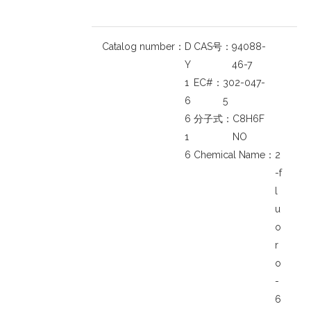
Catalog number：
D
CAS号：
94088-
Y
46-7
1
EC#：
302-047-
6
5
6
分子式：
C8H6F
1
NO
6
Chemical Name：
2
-f
l
u
o
r
o
-
6