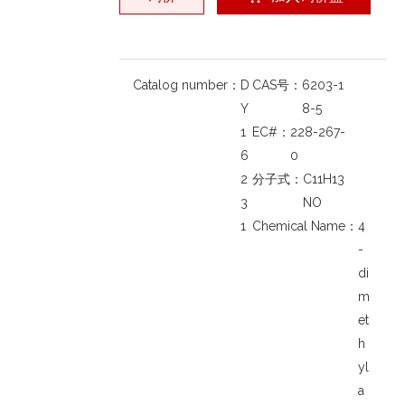
Catalog number：
D
CAS号：
6203-1
Y
8-5
1
EC#：
228-267-
6
0
2
分子式：
C11H13
3
NO
1
Chemical Name：
4
-
di
m
et
h
yl
a