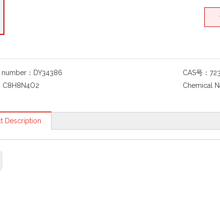
g number：
DY34386
CAS号：
72
：
C8H8N4O2
Chemical 
t Description