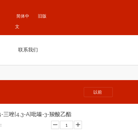
简体中
旧版
文
联系我们
以前
2,4-三唑[4,3-A]吡嗪-3-羧酸乙酯
：