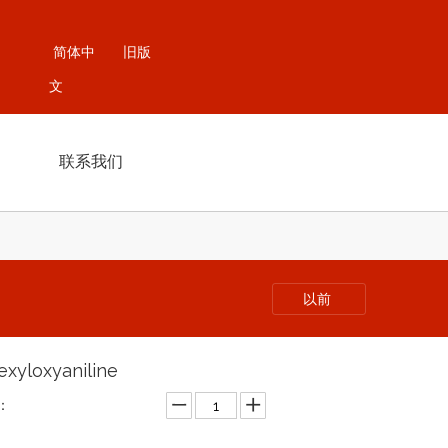
简体中
旧版
文
联系我们
以前
exyloxyaniline
：