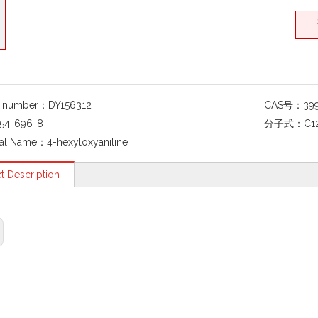
g number：
DY156312
CAS号：
39
54-696-8
分子式：
C1
al Name：
4-hexyloxyaniline
t Description