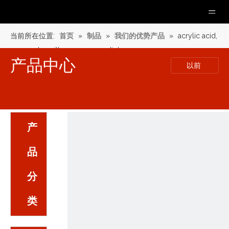
当前所在位置:
首页
»
制品
»
我们的优势产品
»
acrylic acid,
monoester with propane-1,2-diol
产品中心
以前
产
品
分
类