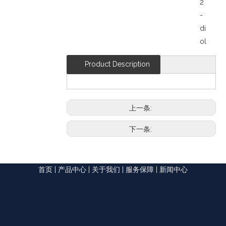
2
-
di
ol
Product Description
上一条:
下一条:
首页
|
产品中心
|
关于我们
|
服务保障
|
新闻中心