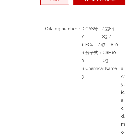
Catalog number：
D
CAS号：
25584-
Y
83-2
1
EC#：
247-118-0
6
分子式：
C6H10
0
O3
6
Chemical Name：
a
3
cr
yl
ic
a
ci
d,
m
o