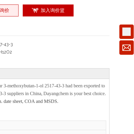
询价
加入询价篮
17-43-3
H12O2
ur
3-methoxybutan-1-ol 2517-43-3
had been exported to
,
43-3
suppliers in China
Dayangchem is your best choice.
 tech. date sheet, COA and MSDS.