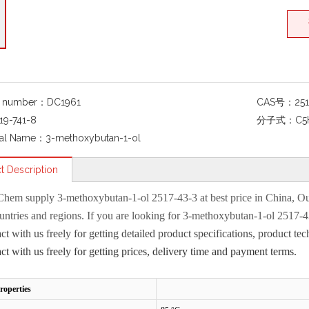
g number：
DC1961
CAS号：
25
19-741-8
分子式：
C5
al Name：
3-methoxybutan-1-ol
t Description
Chem
supply
3-methoxybutan-1-ol 2517-43-3
at best price in China, O
ntries and regions. If you are looking for
3-methoxybutan-1-ol 2517-
act with us freely for getting detailed product specifications, product
act with us freely for getting prices, delivery time and payment terms.
roperties