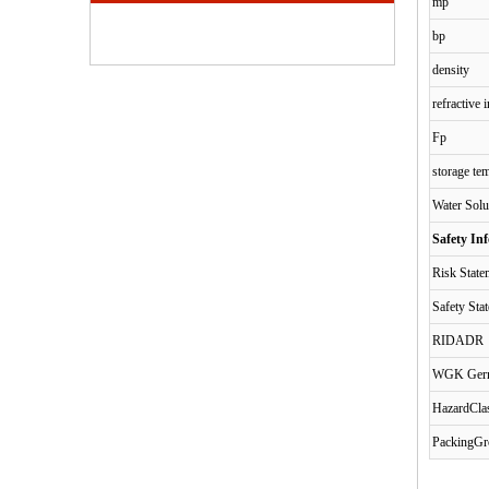
mp
bp
density
refractive
Fp
storage te
Water Solu
Safety In
Risk Stat
Safety Sta
RIDADR
WGK Ger
HazardCla
PackingG