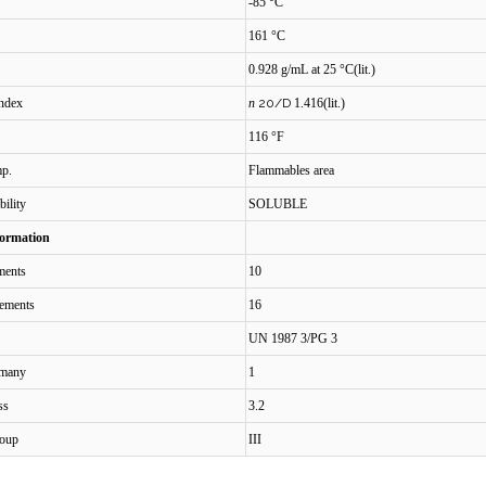
-85 °C
161 °C
0.928 g/mL at 25 °C(lit.)
 index
n
20/D
1.416(lit.)
116 °F
mp.
Flammables area
bility
SOLUBLE
formation
ements
10
tements
16
UN 1987 3/PG 3
many
1
ss
3.2
roup
III