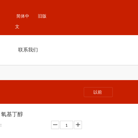
简体中
旧版
文
联系我们
以前
甲氧基丁醇
：