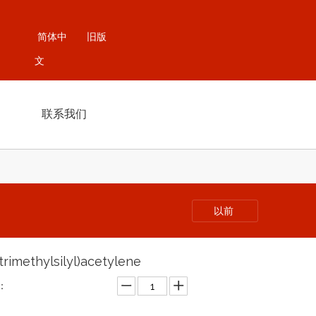
简体中
旧版
文
联系我们
以前
(trimethylsilyl)acetylene
：