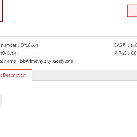
g number：
DY16409
CAS号：
14
38-671-9
分子式：
C8
al Name：
bis(trimethylsilyl)acetylene
t Description