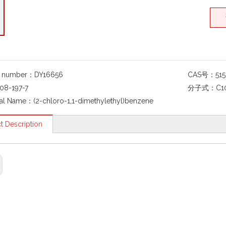
g number：
DY16656
CAS号：
51
08-197-7
分子式：
C1
al Name：
(2-chloro-1,1-dimethylethyl)benzene
t Description