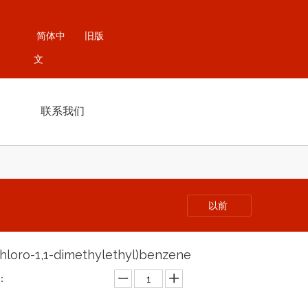
简体中
旧版
文
联系我们
以前
chloro-1,1-dimethylethyl)benzene
：