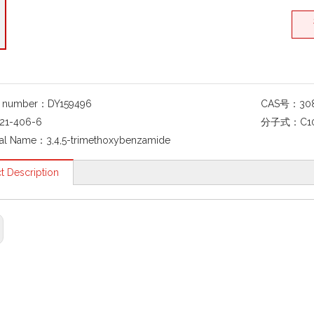
g number：
DY159496
CAS号：
30
21-406-6
分子式：
C1
al Name：
3,4,5-trimethoxybenzamide
t Description