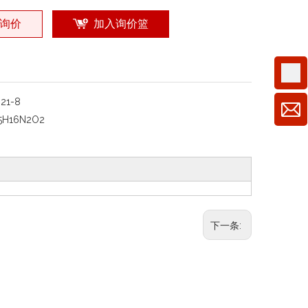
询价
加入询价篮
-21-8
5H16N2O2
下一条: