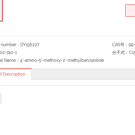
g number：
DY156227
CAS号：
99
02-740-1
分子式：
C1
al Name：
4'-amino-5'-methoxy-2'-methylbenzanilide
t Description