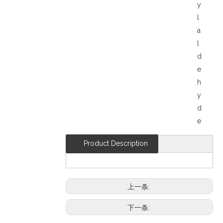
y
l
a
l
d
e
h
y
d
e
Product Description
上一条:
下一条: