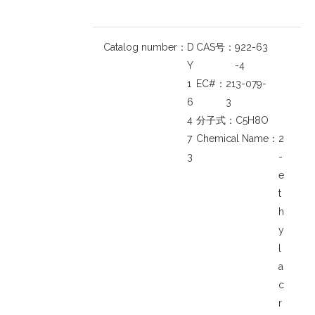
Catalog number：
D
CAS号：
922-63
Y
-4
1
EC#：
213-079-
6
3
4
分子式：
C5H8O
7
Chemical Name：
2
3
-
e
t
h
y
l
a
c
r