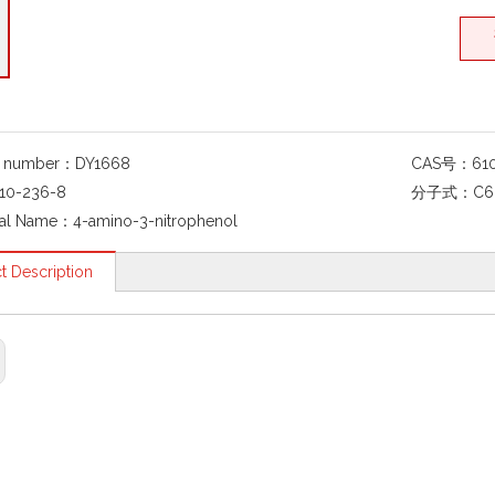
g number：
DY1668
CAS号：
61
10-236-8
分子式：
C6
al Name：
4-amino-3-nitrophenol
t Description