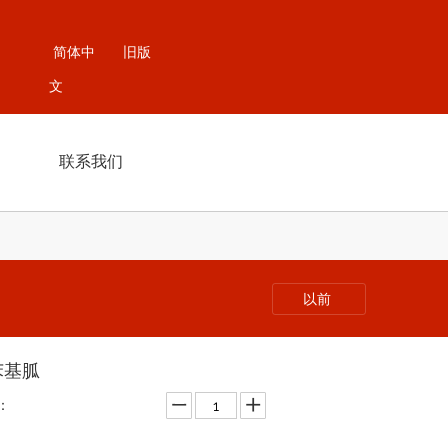
简体中
旧版
文
联系我们
以前
苯基胍
：