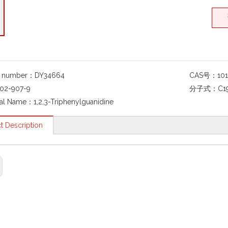
g number：
DY34664
CAS号：
10
02-907-9
分子式：
C1
al Name：
1,2,3-Triphenylguanidine
t Description