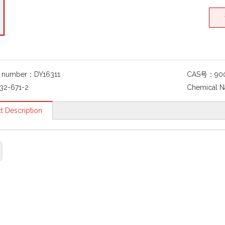
g number：
DY16311
CAS号：
90
32-671-2
Chemical 
t Description