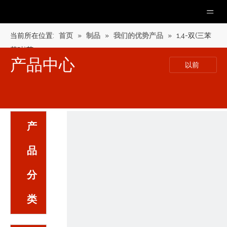
当前所在位置:
首页
»
制品
»
我们的优势产品
»
1,4-双(三苯
基硅)苯
产品中心
以前
产
品
分
类