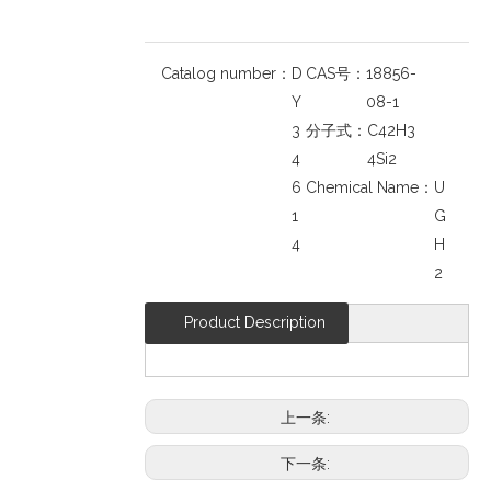
Catalog number：
D
CAS号：
18856-
Y
08-1
3
分子式：
C42H3
4
4Si2
6
Chemical Name：
U
1
G
4
H
2
Product Description
上一条:
下一条: