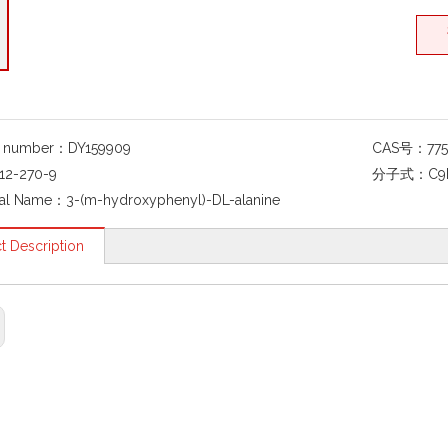
g number：
DY159909
CAS号：
77
12-270-9
分子式：
C9
al Name：
3-(m-hydroxyphenyl)-DL-alanine
t Description