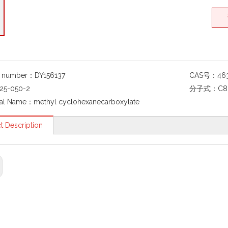
g number：
DY156137
CAS号：
46
25-050-2
分子式：
C8
al Name：
methyl cyclohexanecarboxylate
t Description