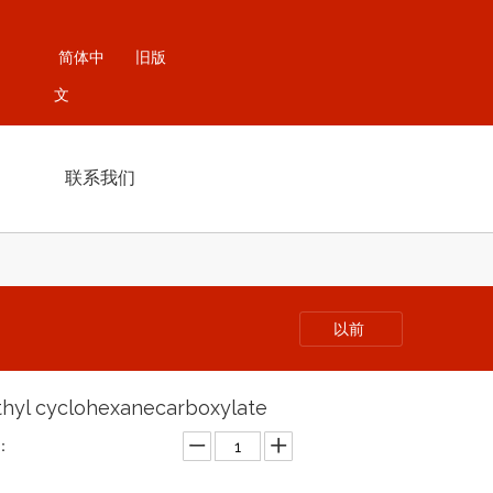
简体中
旧版
文
联系我们
以前
hyl cyclohexanecarboxylate
：